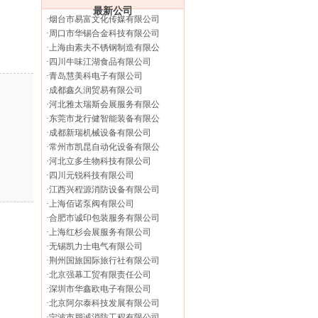
最新公司
·
烟台市易富文化传媒有限公司
·
周口市华锡合金科技有限公司
·
上海由素夫不锈钢制造有限公
·
四川牛味江湖食品有限公司
·
青岛慧美科电子有限公司
·
成都鑫久润贸易有限公司
·
河北雅太瑞斯会展服务有限公
·
东莞市龙行健智能装备有限公
·
成都新瑞机械设备有限公司
·
常州市凯昆自动化设备有限公
·
河北立多生物科技有限公司
·
四川元锐科技有限公司
·
江西兴程源消防设备有限公司
·
上海佰诺泵阀有限公司
·
合肥市诚印包装服务有限公司
·
上海红杉会展服务有限公司
·
无锡凯力士电气有限公司
·
荆州国旅国际旅行社有限公司
·
北京强幕工贸有限责任公司
·
深圳市华鑫欧电子有限公司
·
北京阿尔泰科技发展有限公司
·
宁波市朋诚消防工程有限公司