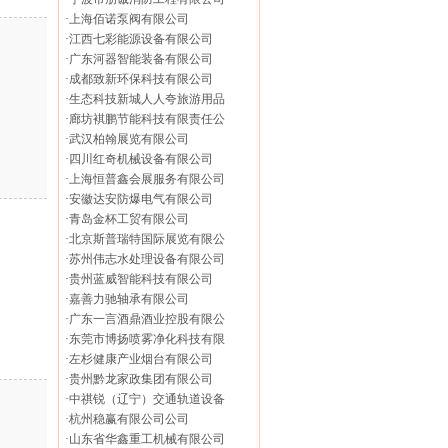
·
上海佰诺泵阀有限公司
·
江西七彩能源设备有限公司
·
广东河器智能装备有限公司
·
成都致新环保科技有限公司
·
生态科技新城人人夸旅游用品
·
廊坊褀鹏节能科技有限责任公
·
武汉柏翰展览有限公司
·
四川红奇机械设备有限公司
·
上海恒普鑫会展服务有限公司
·
安徽达安防爆电气有限公司
·
青岛金杯工贸有限公司
·
北京斯普瑞特国际展览有限公
·
苏州伟志水处理设备有限公司
·
贵州蓝威智能科技有限公司
·
嘉善力驰轴承有限公司
·
广东一言酒鼎酒业控股有限公
·
东莞市博扬喷雾净化科技有限
·
左杉健康产业烟台有限公司
·
贵州黔龙家政集团有限公司
·
中祺锐（辽宁）交通轨道设备
·
杭州稳赢有限公司公司
·
山东省华鑫重工机械有限公司