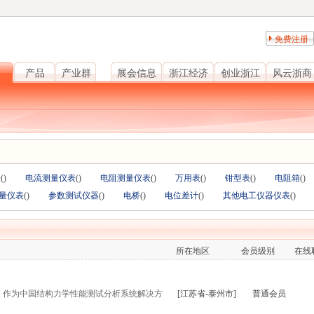
免费注册
产品
产业群
展会信息
浙江经济
创业浙江
风云浙商
表
(
)
电流测量仪表
(
)
电阻测量仪表
(
)
万用表
(
)
钳型表
(
)
电阻箱
(
)
量仪表
(
)
参数测试仪器
(
)
电桥
(
)
电位差计
(
)
其他电工仪器仪表
(
)
所在地区
会员级别
在线
年，作为中国结构力学性能测试分析系统解决方
[江苏省-泰州市]
普通会员