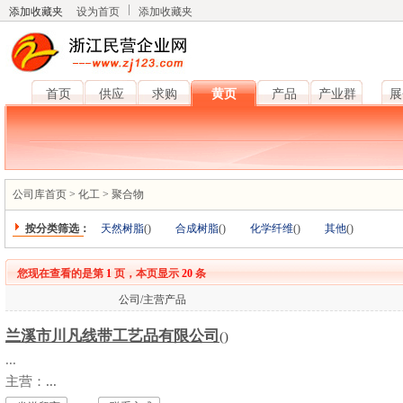
添加收藏夹
设为首页
添加收藏夹
首页
供应
求购
黄页
产品
产业群
展
公司库首页
>
化工
>
聚合物
按分类筛选：
天然树脂
(
)
合成树脂
(
)
化学纤维
(
)
其他
(
)
您现在查看的是第
1
页，本页显示
20
条
公司/主营产品
兰溪市川凡线带工艺品有限公司
()
...
主营：
...