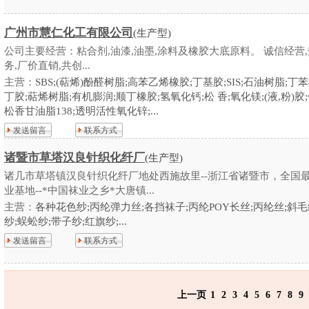
广州市慧仁化工有限公司
(生产型)
公司主要经营：粘合剂,油漆,油墨,涂料及橡胶大底原料。 诚信经营
务,厂价直销,共创...
主营：
SBS;(萜烯)酚醛树脂;高苯乙烯橡胶;丁基胶;SIS;石油树脂;丁
丁胶;萜烯树脂;有机膨润;顺丁橡胶;氢氧化钙;松 香;氧化镁;(液,粉)胶
松香甘油脂138;透明活性氧化锌;...
发送留言
联系方式
诸暨市草塔汉良针织化纤厂
(生产型)
诸几市草塔镇汉良针织化纤厂地处西施故里--浙江省诸暨市，全国
业基地--*中国袜业之乡*大唐镇...
主营：
各种花色纱;丙纶弹力丝;各挡袜子;丙纶POY长丝;丙纶丝;斜毛
纱;蜈蚣纱;带子纱;红旗纱;...
发送留言
联系方式
上一页
1
2
3
4
5
6
7
8
9