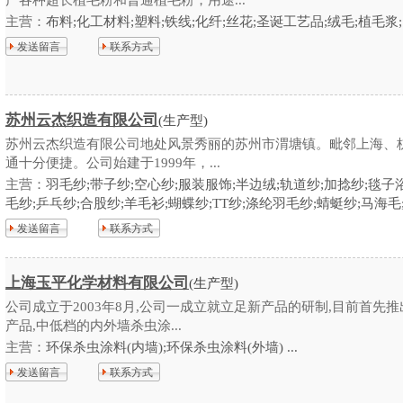
产各种超长植毛粉和普通植毛粉，用途...
主营：
布料;化工材料;塑料;铁线;化纤;丝花;圣诞工艺品;绒毛;植毛浆;..
发送留言
联系方式
苏州云杰织造有限公司
(生产型)
苏州云杰织造有限公司地处风景秀丽的苏州市渭塘镇。毗邻上海、
通十分便捷。公司始建于1999年，...
主营：
羽毛纱;带子纱;空心纱;服装服饰;半边绒;轨道纱;加捻纱;毯子
毛纱;乒乓纱;合股纱;羊毛衫;蝴蝶纱;TT纱;涤纶羽毛纱;蜻蜓纱;马海毛; .
发送留言
联系方式
上海玉平化学材料有限公司
(生产型)
公司成立于2003年8月,公司一成立就立足新产品的研制,目前首先
产品,中低档的内外墙杀虫涂...
主营：
环保杀虫涂料(内墙);环保杀虫涂料(外墙) ...
发送留言
联系方式