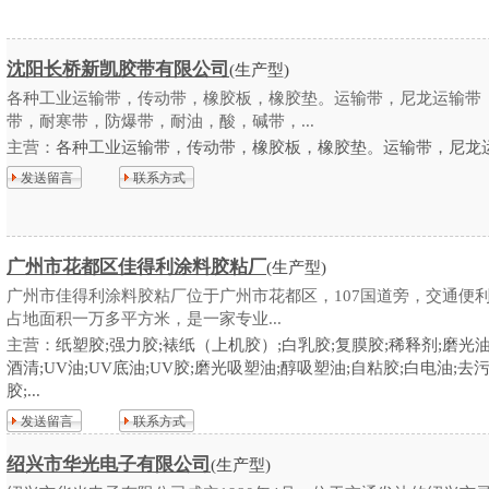
沈阳长桥新凯胶带有限公司
(生产型)
各种工业运输带，传动带，橡胶板，橡胶垫。运输带，尼龙运输带
带，耐寒带，防爆带，耐油，酸，碱带，...
主营：
各种工业运输带，传动带，橡胶板，橡胶垫。运输带，尼龙运输
发送留言
联系方式
广州市花都区佳得利涂料胶粘厂
(生产型)
广州市佳得利涂料胶粘厂位于广州市花都区，107国道旁，交通便
占地面积一万多平方米，是一家专业...
主营：
纸塑胶;强力胶;裱纸（上机胶）;白乳胶;复膜胶;稀释剂;磨光油
酒清;UV油;UV底油;UV胶;磨光吸塑油;醇吸塑油;自粘胶;白电油;去
胶;...
发送留言
联系方式
绍兴市华光电子有限公司
(生产型)