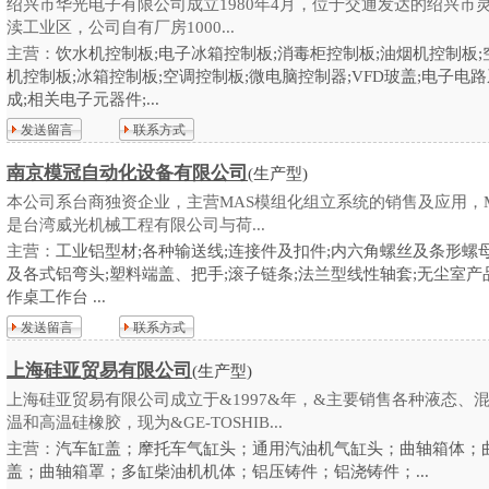
绍兴市华光电子有限公司成立1980年4月，位于交通发达的绍兴市
渎工业区，公司自有厂房1000...
主营：
饮水机控制板;电子冰箱控制板;消毒柜控制板;油烟机控制板;
机控制板;冰箱控制板;空调控制板;微电脑控制器;VFD玻盖;电子电
成;相关电子元器件;...
发送留言
联系方式
南京模冠自动化设备有限公司
(生产型)
本公司系台商独资企业，主营MAS模组化组立系统的销售及应用，M
是台湾威光机械工程有限公司与荷...
主营：
工业铝型材;各种输送线;连接件及扣件;内六角螺丝及条形螺母
及各式铝弯头;塑料端盖、把手;滚子链条;法兰型线性轴套;无尘室产
作桌工作台 ...
发送留言
联系方式
上海硅亚贸易有限公司
(生产型)
上海硅亚贸易有限公司成立于&1997&年，&主要销售各种液态、
温和高温硅橡胶，现为&GE-TOSHIB...
主营：
汽车缸盖；摩托车气缸头；通用汽油机气缸头；曲轴箱体；
盖；曲轴箱罩；多缸柴油机机体；铝压铸件；铝浇铸件；...