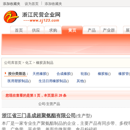
添加收藏夹
设为首页
添加收藏夹
首页
供应
求购
黄页
产品
产业群
展
公司库首页
>
化工
>
橡胶及制品
按分类筛选：
天然橡胶
(
)
合成橡胶
(
)
轮胎
(
)
橡胶板
(
)
橡胶管
(
医用塑胶制品
(
)
生活日用橡胶制品
(
)
其他
(
)
您现在查看的是第
1
页，本页显示
20
条
公司/主营产品
浙江省三门县成超聚氨酯有限公司
(生产型)
本厂是一家专业生产聚氨酯制品的企业，主要产品有同步带、多楔
带、广角带、平皮带、单面齿微形带、食品粉碎机...