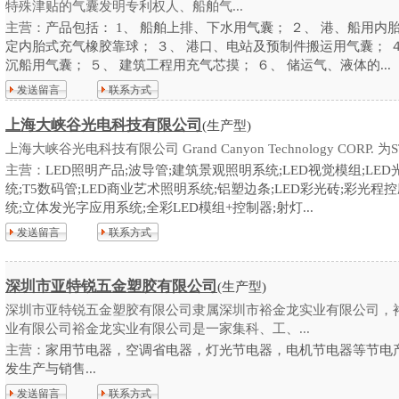
特殊津贴的气囊发明专利权人、船舶气...
主营：
产品包括： 1、 船舶上排、下水用气囊； ２、 港、船用内
定内胎式充气橡胶靠球； ３、 港口、电站及预制件搬运用气囊； ４
沉船用气囊； ５、 建筑工程用充气芯摸； ６、 储运气、液体的...
发送留言
联系方式
上海大峡谷光电科技有限公司
(生产型)
上海大峡谷光电科技有限公司 Grand Canyon Technology CORP. 为ST
主营：
LED照明产品;波导管;建筑景观照明系统;LED视觉模组;LED
统;T5数码管;LED商业艺术照明系统;铝塑边条;LED彩光砖;彩光程
统;立体发光字应用系统;全彩LED模组+控制器;射灯...
发送留言
联系方式
深圳市亚特锐五金塑胶有限公司
(生产型)
深圳市亚特锐五金塑胶有限公司隶属深圳市裕金龙实业有限公司，
业有限公司裕金龙实业有限公司是一家集科、工、...
主营：
家用节电器，空调省电器，灯光节电器，电机节电器等节电
发生产与销售...
发送留言
联系方式