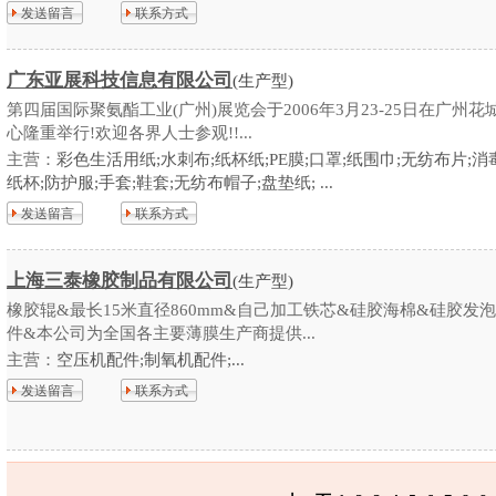
发送留言
联系方式
广东亚展科技信息有限公司
(生产型)
第四届国际聚氨酯工业(广州)展览会于2006年3月23-25日在广州花
心隆重举行!欢迎各界人士参观!!...
主营：
彩色生活用纸;水刺布;纸杯纸;PE膜;口罩;纸围巾;无纺布片;消
纸杯;防护服;手套;鞋套;无纺布帽子;盘垫纸; ...
发送留言
联系方式
上海三泰橡胶制品有限公司
(生产型)
橡胶辊&最长15米直径860mm&自己加工铁芯&硅胶海棉&硅胶发泡
件&本公司为全国各主要薄膜生产商提供...
主营：
空压机配件;制氧机配件;...
发送留言
联系方式